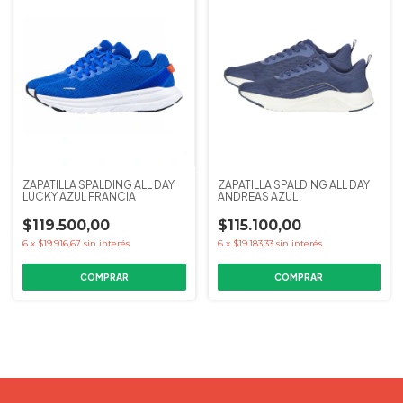
ZAPATILLA SPALDING ALL DAY
ZAPATILLA SPALDING ALL DAY
LUCKY AZUL FRANCIA
ANDREAS AZUL
$119.500,00
$115.100,00
6
x
$19.916,67
sin interés
6
x
$19.183,33
sin interés
COMPRAR
COMPRAR