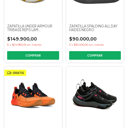
ZAPATILLA UNDER ARMOUR
ZAPATILLA SPALDING ALL DAY
TRIBASE REPS LAM
HADES NEGRO
AMARILLO/NGR
$149.900,00
$90.000,00
6
x
$24.983,33
sin interés
3
x
$30.000,00
sin interés
COMPRAR
COMPRAR
GRATIS