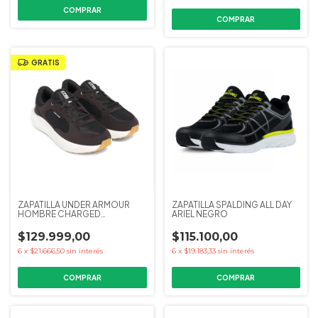
COMPRAR
GRATIS
ZAPATILLA UNDER ARMOUR
ZAPATILLA SPALDING ALL DAY
HOMBRE CHARGED
ARIEL NEGRO
VERSURGE NEGRO
$129.999,00
$115.100,00
6
x
$21.666,50
sin interés
6
x
$19.183,33
sin interés
COMPRAR
COMPRAR