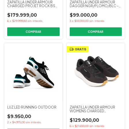
ZAPATILLA UNDER ARMOUR
ZAPATILLA UNDER ARMOUR
CHARGED PROJET ROCK BSR
DAGGER NGR/PLOMO/BLC -
4 ORANGE
12.5
$179.999,00
$99.000,00
6
x
$29.999,83
sin interés
3
x
$33.000,00
sin interés
COMPRAR
COMPRAR
GRATIS
LUZ LED RUNNING OUTDOOR
ZAPATILLA UNDER ARMOUR
WOMENS CHARGED
VERSURGE NEGRO
$9.950,00
$129.900,00
2
x
$4.975,00
sin interés
6
x
$21.650,00
sin interés