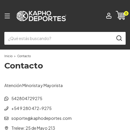
0
Inicio
>
Contacto
Contacto
Atención Minorista y Mayorista
542804729275
+54 9 280 472-9275
soporte@kaphodeportes.com
Trelew: 25 de Mayo 213