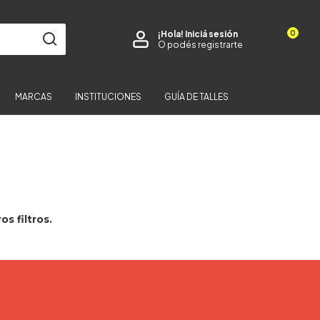
0
¡Hola!
Iniciá sesión
O podés registrarte
MARCAS
INSTITUCIONES
GUÍA DE TALLES
s filtros.