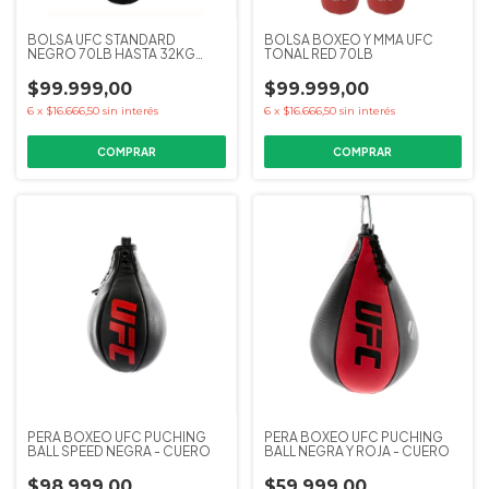
BOLSA UFC STANDARD
BOLSA BOXEO Y MMA UFC
NEGRO 70LB HASTA 32KG
TONAL RED 70LB
BOXEO Y MMA
$99.999,00
$99.999,00
6
x
$16.666,50
sin interés
6
x
$16.666,50
sin interés
PERA BOXEO UFC PUCHING
PERA BOXEO UFC PUCHING
BALL SPEED NEGRA - CUERO
BALL NEGRA Y ROJA - CUERO
$98.999,00
$59.999,00