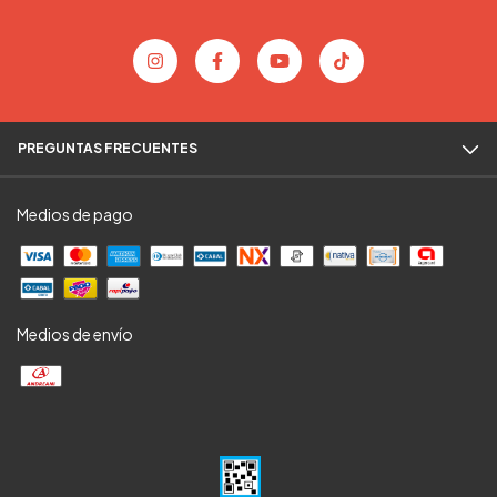
PREGUNTAS FRECUENTES
Medios de pago
Medios de envío