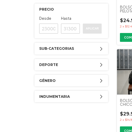
BOLSO
PRECIO
PELOT
FULL N
Desde
Hasta
$24.
2
x
$12.
APLICAR
COM
SUB-CATEGORIAS
DEPORTE
GÉNERO
INDUMENTARIA
BOLSO
CHICO
KAPHO
$29.
2
x
$14.
COM