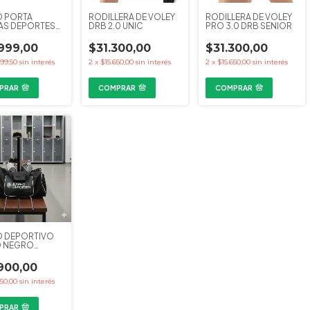
 PORTA
RODILLERA DE VOLEY
RODILLERA DE VOLEY
AS DEPORTES
DRB 2.0 UNIC
PRO 3.0 DRB SENIOR
EGRO - TU
999,00
$31.300,00
$31.300,00
499,50
sin interés
2
x
$15.650,00
sin interés
2
x
$15.650,00
sin interés
PRAR
COMPRAR
COMPRAR
 DEPORTIVO
 NEGRO
 - TU
900,00
950,00
sin interés
PRAR