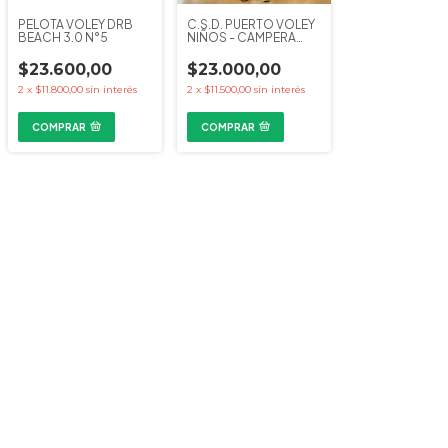
PELOTA VOLEY DRB
C.S.D. PUERTO VOLEY
BEACH 3.0 N°5
NIÑOS - CAMPERA
RANGLAN KAPHO
CLUBES
$23.600,00
$23.000,00
2
x
$11.800,00
sin interés
2
x
$11.500,00
sin interés
COMPRAR
COMPRAR