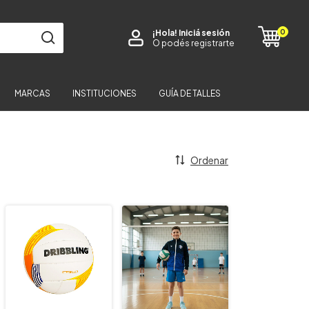
0
¡Hola!
Iniciá sesión
O podés registrarte
MARCAS
INSTITUCIONES
GUÍA DE TALLES
Ordenar