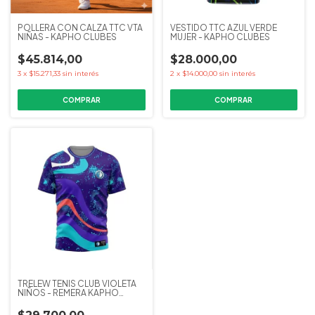
POLLERA CON CALZA TTC VTA
VESTIDO TTC AZUL VERDE
NIÑAS - KAPHO CLUBES
MUJER - KAPHO CLUBES
$45.814,00
$28.000,00
3
x
$15.271,33
sin interés
2
x
$14.000,00
sin interés
COMPRAR
COMPRAR
TRELEW TENIS CLUB VIOLETA
NIÑOS - REMERA KAPHO
CLUBES