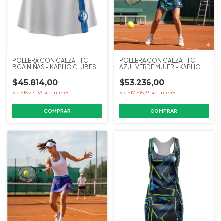
POLLERA CON CALZA TTC
POLLERA CON CALZA TTC
BCA NIÑAS - KAPHO CLUBES
AZUL VERDE MUJER - KAPHO
CLUBES
$45.814,00
$53.236,00
3
x
$15.271,33
sin interés
3
x
$17.745,33
sin interés
COMPRAR
COMPRAR