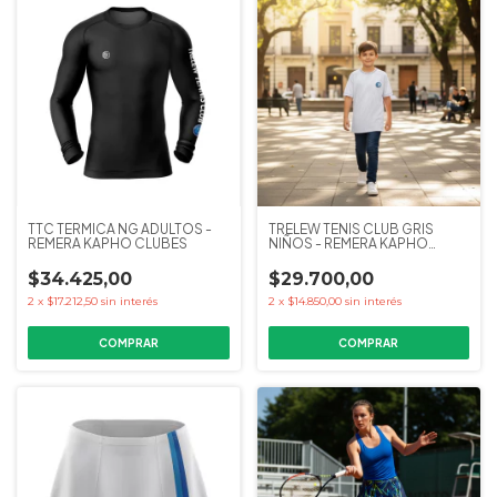
TTC TERMICA NG ADULTOS -
TRELEW TENIS CLUB GRIS
REMERA KAPHO CLUBES
NIÑOS - REMERA KAPHO
CLUBES
$34.425,00
$29.700,00
2
x
$17.212,50
sin interés
2
x
$14.850,00
sin interés
COMPRAR
COMPRAR