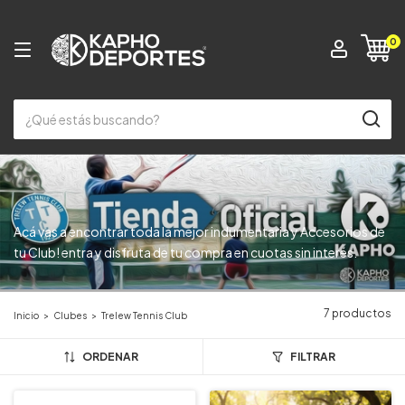
0
Acá vas a encontrar toda la mejor indumentaria y Accesorios de
tu Club! entra y disfruta de tu compra en cuotas sin interés.
7 productos
Inicio
>
Clubes
>
Trelew Tennis Club
ORDENAR
FILTRAR