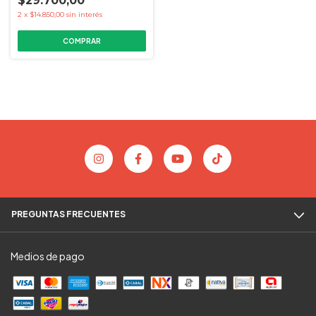
$29.700,00
2
x
$14.850,00
sin interés
COMPRAR
PREGUNTAS FRECUENTES
Medios de pago