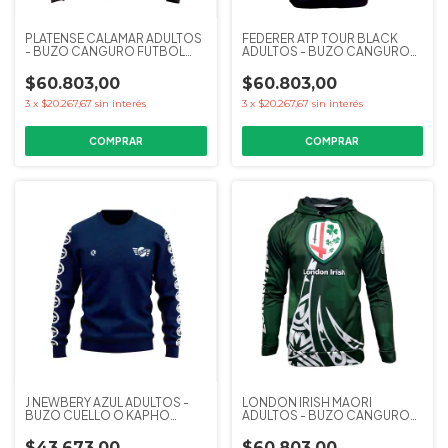
PLATENSE CALAMAR ADULTOS
FEDERER ATP TOUR BLACK
- BUZO CANGURO FUTBOL
ADULTOS - BUZO CANGURO
KAPHO
TENIS KAPHO
$60.803,00
$60.803,00
3
x
$20.267,67
sin interés
3
x
$20.267,67
sin interés
COMPRAR
COMPRAR
J NEWBERY AZUL ADULTOS -
LONDON IRISH MAORI
BUZO CUELLO O KAPHO
ADULTOS - BUZO CANGURO
CLUBES
RUGBY KAPHO
$43.673,00
$60.803,00