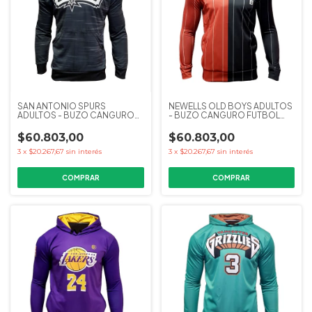
SAN ANTONIO SPURS
NEWELLS OLD BOYS ADULTOS
ADULTOS - BUZO CANGURO
- BUZO CANGURO FUTBOL
BASQUET KAPHO
KAPHO
$60.803,00
$60.803,00
3
x
$20.267,67
sin interés
3
x
$20.267,67
sin interés
COMPRAR
COMPRAR