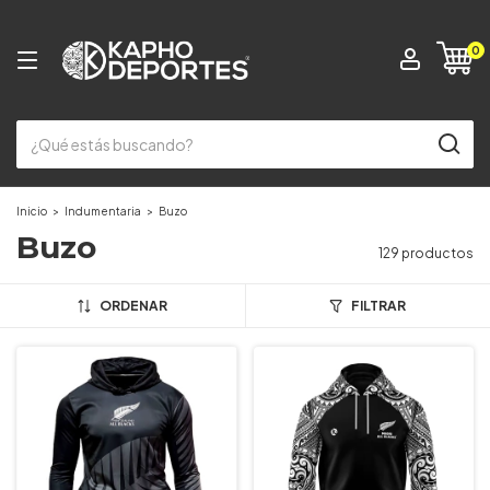
0
Inicio
>
Indumentaria
>
Buzo
Buzo
129 productos
ORDENAR
FILTRAR