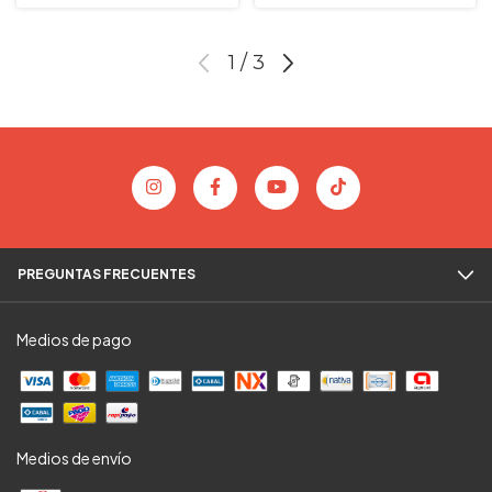
1
/
3
PREGUNTAS FRECUENTES
Medios de pago
Medios de envío