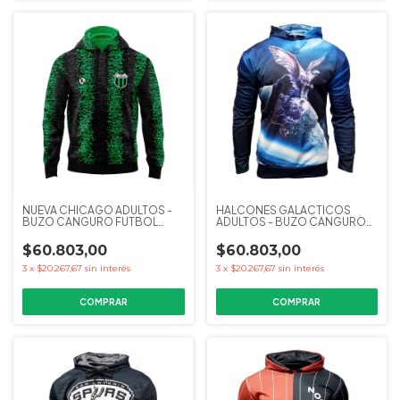
NUEVA CHICAGO ADULTOS -
HALCONES GALACTICOS
BUZO CANGURO FUTBOL
ADULTOS - BUZO CANGURO
KAPHO
KAPHO COLECCIONES
$60.803,00
$60.803,00
3
x
$20.267,67
sin interés
3
x
$20.267,67
sin interés
COMPRAR
COMPRAR