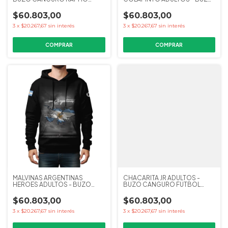
COLECCIONES
CANGURO KAPHO
$60.803,00
$60.803,00
3
x
$20.267,67
sin interés
3
x
$20.267,67
sin interés
COMPRAR
COMPRAR
MALVINAS ARGENTINAS
CHACARITA JR ADULTOS -
HEROES ADULTOS - BUZO
BUZO CANGURO FUTBOL
CANGURO KAPHO
KAPHO
COLECCIONES
$60.803,00
$60.803,00
3
x
$20.267,67
sin interés
3
x
$20.267,67
sin interés