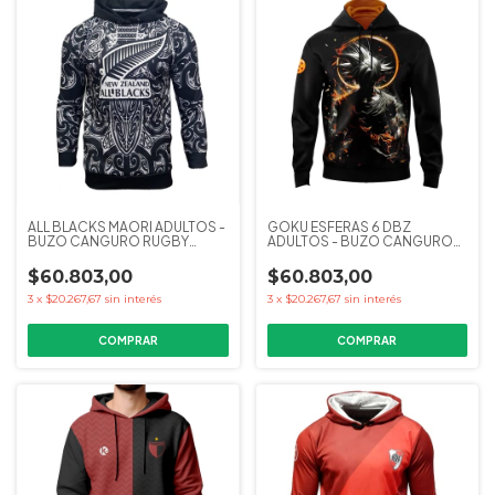
ALL BLACKS MAORI ADULTOS -
GOKU ESFERAS 6 DBZ
BUZO CANGURO RUGBY
ADULTOS - BUZO CANGURO
KAPHO
KAPHO COLECCIONES
$60.803,00
$60.803,00
3
x
$20.267,67
sin interés
3
x
$20.267,67
sin interés
COMPRAR
COMPRAR