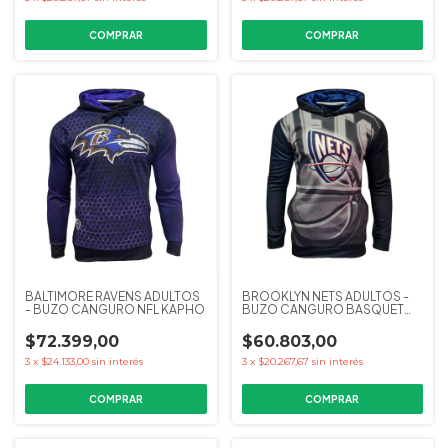
COMPRAR
COMPRAR
BALTIMORE RAVENS ADULTOS
BROOKLYN NETS ADULTOS -
- BUZO CANGURO NFL KAPHO
BUZO CANGURO BASQUET
KAPHO
$72.399,00
$60.803,00
3
x
$24.133,00
sin interés
3
x
$20.267,67
sin interés
COMPRAR
COMPRAR