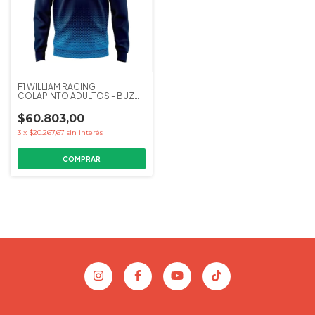
F1 WILLIAM RACING
COLAPINTO ADULTOS - BUZO
CANGURO KAPHO
$60.803,00
3
x
$20.267,67
sin interés
COMPRAR