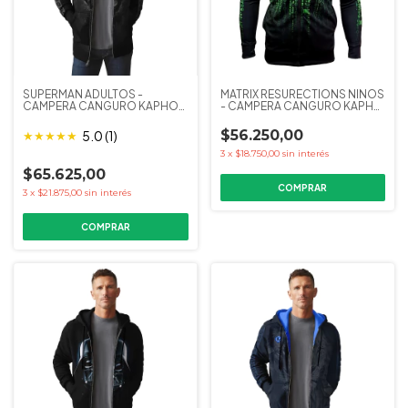
SUPERMAN ADULTOS -
MATRIX RESURECTIONS NIÑOS
CAMPERA CANGURO KAPHO
- CAMPERA CANGURO KAPHO
COLECCIONES
COLECCIONES
$56.250,00
5.0 (1)
★
★
★
★
★
3
x
$18.750,00
sin interés
$65.625,00
COMPRAR
3
x
$21.875,00
sin interés
COMPRAR