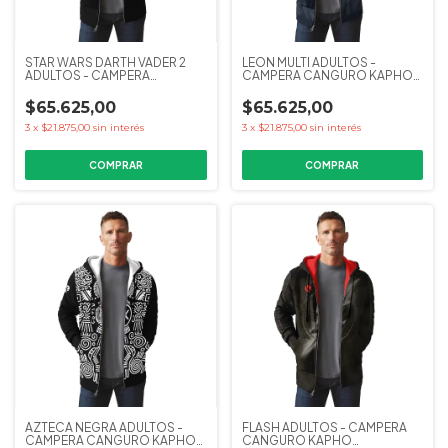
STAR WARS DARTH VADER 2
LEON MULTI ADULTOS -
ADULTOS - CAMPERA
CAMPERA CANGURO KAPHO
CANGURO KAPHO
COLECCIONES
COLECCIONES
$65.625,00
$65.625,00
3
x
$21.875,00
sin interés
3
x
$21.875,00
sin interés
COMPRAR
COMPRAR
AZTECA NEGRA ADULTOS -
FLASH ADULTOS - CAMPERA
CAMPERA CANGURO KAPHO
CANGURO KAPHO