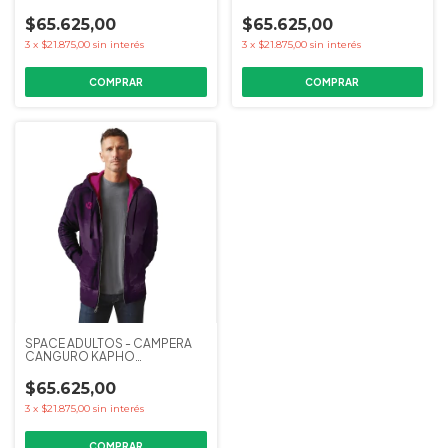
COLECCIONES
COLECCIONES
$65.625,00
$65.625,00
3
x
$21.875,00
sin interés
3
x
$21.875,00
sin interés
COMPRAR
COMPRAR
SPACE ADULTOS - CAMPERA
CANGURO KAPHO
COLECCIONES
$65.625,00
3
x
$21.875,00
sin interés
COMPRAR