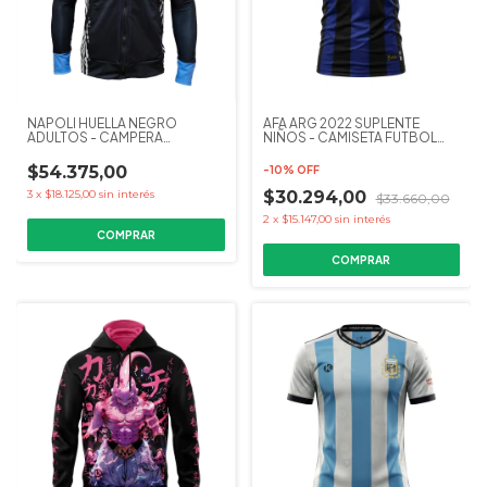
NAPOLI HUELLA NEGRO
AFA ARG 2022 SUPLENTE
ADULTOS - CAMPERA
NIÑOS - CAMISETA FUTBOL
RANGLAN KAPHO FUTBOL
KAPHO
$54.375,00
-
10
%
OFF
3
x
$18.125,00
sin interés
$30.294,00
$33.660,00
2
x
$15.147,00
sin interés
COMPRAR
COMPRAR