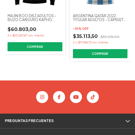
MAJIN BOO DBZ ADULTOS -
ARGENTINA QATAR 2022
BUZO CANGURO KAPHO
TITULAR ADULTOS - CAMISETA
COLECCIONES
FUTBOL KAPHO
$60.803,00
-
10
%
OFF
3
x
$20.267,67
sin interés
$35.113,50
$39.015,00
2
x
$17.556,75
sin interés
COMPRAR
COMPRAR
PREGUNTAS FRECUENTES