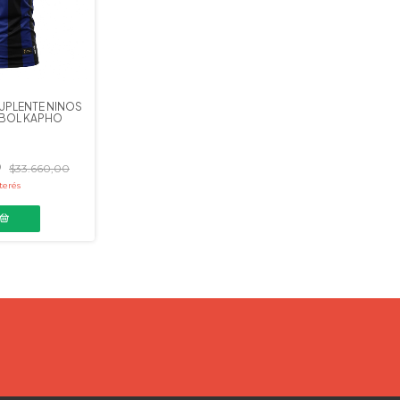
SUPLENTE NIÑOS
TBOL KAPHO
0
$33.660,00
terés