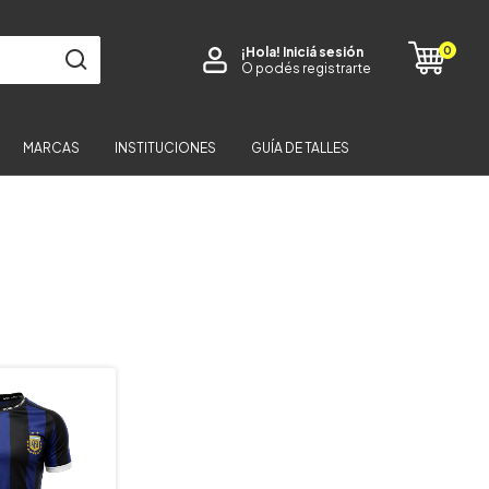
0
¡Hola!
Iniciá sesión
O podés registrarte
MARCAS
INSTITUCIONES
GUÍA DE TALLES