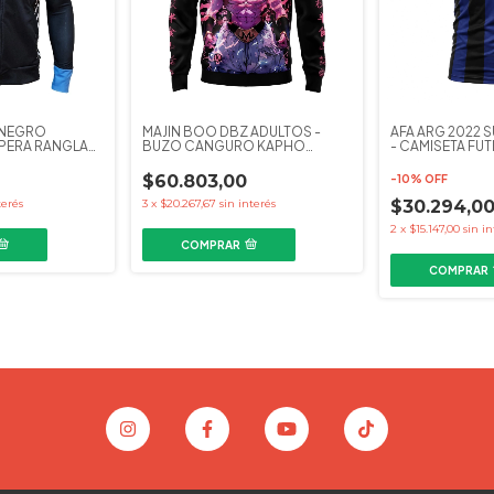
 NEGRO
MAJIN BOO DBZ ADULTOS -
AFA ARG 2022 
MPERA RANGLAN
BUZO CANGURO KAPHO
- CAMISETA FU
COLECCIONES
$60.803,00
-
10
%
OFF
terés
3
x
$20.267,67
sin interés
$30.294,0
2
x
$15.147,00
sin in
COMPRAR
COMPRAR