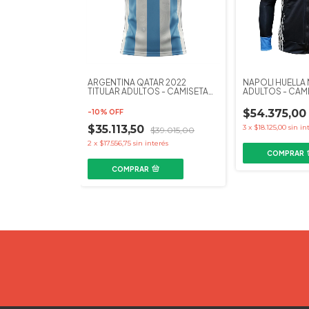
ARGENTINA QATAR 2022
NAPOLI HUELLA
TITULAR ADULTOS - CAMISETA
ADULTOS - CA
FUTBOL KAPHO
KAPHO FUTBOL
$54.375,00
-
10
%
OFF
$35.113,50
3
x
$18.125,00
sin in
$39.015,00
2
x
$17.556,75
sin interés
COMPRAR
COMPRAR