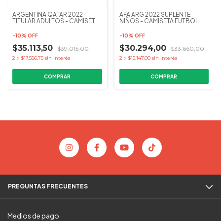
ARGENTINA QATAR 2022
AFA ARG 2022 SUPLENTE
TITULAR ADULTOS - CAMISETA
NIÑOS - CAMISETA FUTBOL
FUTBOL KAPHO
KAPHO
-
10
%
OFF
-
10
%
OFF
$35.113,50
$30.294,00
$39.015,00
$33.660,00
2
x
$17.556,75
sin interés
2
x
$15.147,00
sin interés
COMPRAR
COMPRAR
PREGUNTAS FRECUENTES
Medios de pago