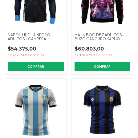
NAPOLI HUELLA NEGRO
MAJIN BOO DBZ ADULTOS -
ADULTOS - CAMPERA
BUZO CANGURO KAPHO
RANGLAN KAPHO FUTBOL
COLECCIONES
$54.375,00
$60.803,00
3
x
$18.125,00
sin interés
3
x
$20.267,67
sin interés
COMPRAR
COMPRAR