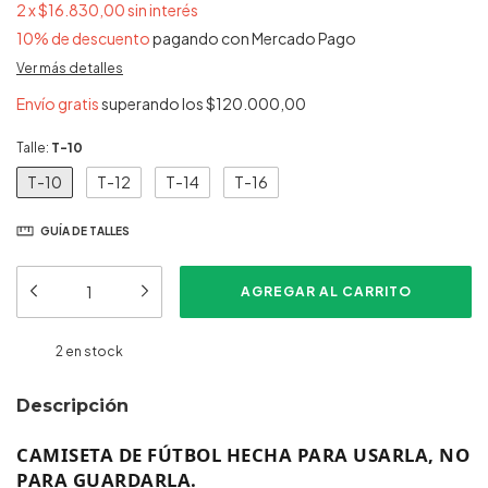
2
x
$16.830,00
sin interés
10% de descuento
pagando con Mercado Pago
Ver más detalles
Envío gratis
superando los
$120.000,00
Talle:
T-10
T-10
T-12
T-14
T-16
GUÍA DE TALLES
2
en stock
Descripción
CAMISETA DE FÚTBOL HECHA PARA USARLA, NO
PARA GUARDARLA.