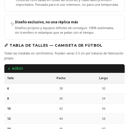
importados. Pensada para el uso intensivo, no para una temporada.
✨
Diseño exclusivo, no una réplica más
Diseños propios y equipos difíciles de conseguir. 100% sublimada,
sin transfers ni estampas que se pelan con el tiempo.
📏 TABLA DE TALLES — CAMISETA DE FÚTBOL
Todas las medidas en centímetros. Pueden variar 2-3 cm por tratarse de fabricación
propia.
👦 NIÑOS
Talle
Pecho
Largo
6
38
50
8
40
54
10
42
56
12
44
58
14
46
60