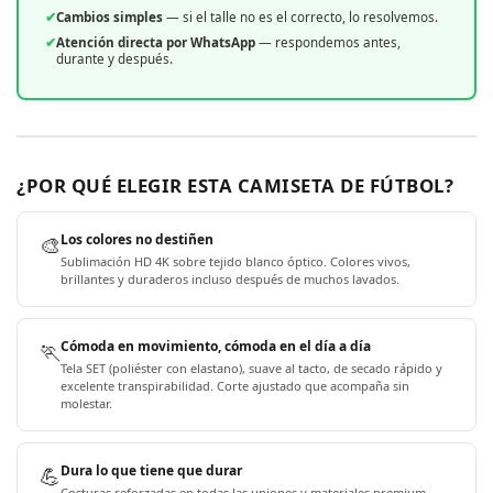
✔
Cambios simples
— si el talle no es el correcto, lo resolvemos.
✔
Atención directa por WhatsApp
— respondemos antes,
durante y después.
¿POR QUÉ ELEGIR ESTA CAMISETA DE FÚTBOL?
🎨
Los colores no destiñen
Sublimación HD 4K sobre tejido blanco óptico. Colores vivos,
brillantes y duraderos incluso después de muchos lavados.
🏃
Cómoda en movimiento, cómoda en el día a día
Tela SET (poliéster con elastano), suave al tacto, de secado rápido y
excelente transpirabilidad. Corte ajustado que acompaña sin
molestar.
💪
Dura lo que tiene que durar
Costuras reforzadas en todas las uniones y materiales premium