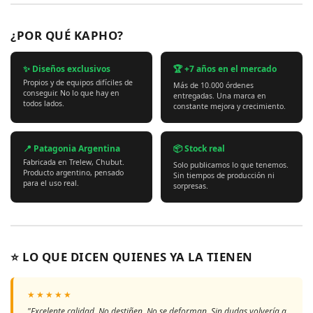
¿POR QUÉ KAPHO?
✨ Diseños exclusivos
🏆 +7 años en el mercado
Propios y de equipos difíciles de
Más de 10.000 órdenes
conseguir. No lo que hay en
entregadas. Una marca en
todos lados.
constante mejora y crecimiento.
📍 Patagonia Argentina
📦 Stock real
Fabricada en Trelew, Chubut.
Solo publicamos lo que tenemos.
Producto argentino, pensado
Sin tiempos de producción ni
para el uso real.
sorpresas.
⭐ LO QUE DICEN QUIENES YA LA TIENEN
★★★★★
"Excelente calidad. No destiñen. No se deforman. Sin dudas volvería a