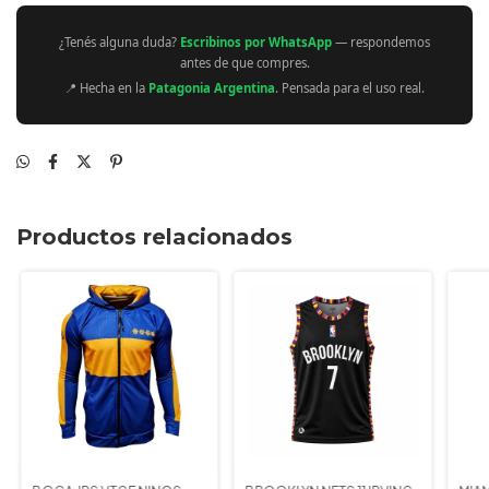
¿Tenés alguna duda?
Escribinos por WhatsApp
— respondemos
antes de que compres.
📍 Hecha en la
Patagonia Argentina
. Pensada para el uso real.
Productos relacionados