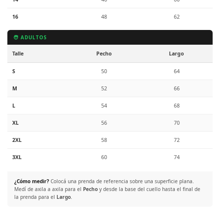
16
48
62
🧑 ADULTOS
Talle
Pecho
Largo
S
50
64
M
52
66
L
54
68
XL
56
70
2XL
58
72
3XL
60
74
¿Cómo medir?
Colocá una prenda de referencia sobre una superficie plana.
Medí de axila a axila para el
Pecho
y desde la base del cuello hasta el final de
la prenda para el
Largo
.