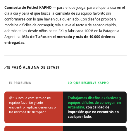
Camiseta de Fútbol KAPHO
— para el que juega, para el que la usa en el
día a día y para el que busca la camiseta de su equipo favorito sin
conformarse con lo que hay en cualquier lado. Con diseños propios y
modelos difíciles de conseguir, tela suave al tacto y de secado rápido,
además talles desde niños hasta 3XL y fabricada 100% en la Patagonia
Argentina.
Más de 7 años en el mercado y más de 10.000 órdenes
entregadas.
¿TE PASÓ ALGUNA DE ESTAS?
EL PROBLEMA
LO QUE RESUELVE KAPHO
😤 "Busco la camiseta de mi
Trabajamos diseños exclusivos y
equipo favorito y solo
equipos difíciles de conseguir en
encuentro réplicas genéricas o
Argentina,
con calidad de
las mismas de siempre."
impresión que no encontrás en
cualquier lado.