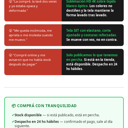
😤 "La compré, la lavé dos veces
Sublimación HD 4K sobre tejido
y ya estaba opaca y
blanco óptico.
Los colores no
deformada."
destiñen y la tela mantiene la
forma lavado tras lavado.
😤 "Me queda incómoda, me
Tela SET con elastano, corte
aprieta o me molesta cuando
ajustado y costuras reforzadas.
me muevo."
Se mueve con vos, no en contra.
😤 "Compré online y me
Solo publicamos lo que tenemos
avisaron que no había stock
en percha.
Si está en la tienda,
después de pagar."
está disponible. Despacho en 24
hs hábiles.
📦 COMPRÁ CON TRANQUILIDAD
✔
Stock disponible
— si está publicado, está en percha.
✔
Despacho en 24 hs hábiles
— confirmado el pago, sale al día
siguiente.