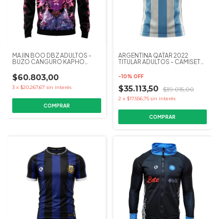
MAJIN BOO DBZ ADULTOS -
ARGENTINA QATAR 2022
BUZO CANGURO KAPHO
TITULAR ADULTOS - CAMISETA
COLECCIONES
FUTBOL KAPHO
$60.803,00
-
10
%
OFF
3
x
$20.267,67
sin interés
$35.113,50
$39.015,00
2
x
$17.556,75
sin interés
COMPRAR
COMPRAR