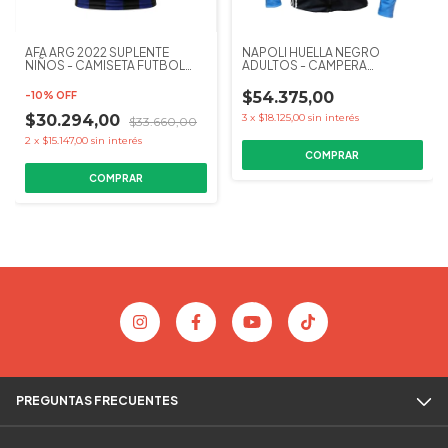
AFA ARG 2022 SUPLENTE
NAPOLI HUELLA NEGRO
NIÑOS - CAMISETA FUTBOL
ADULTOS - CAMPERA
KAPHO
RANGLAN KAPHO FUTBOL
$54.375,00
-
10
%
OFF
$30.294,00
3
x
$18.125,00
sin interés
$33.660,00
2
x
$15.147,00
sin interés
COMPRAR
COMPRAR
PREGUNTAS FRECUENTES