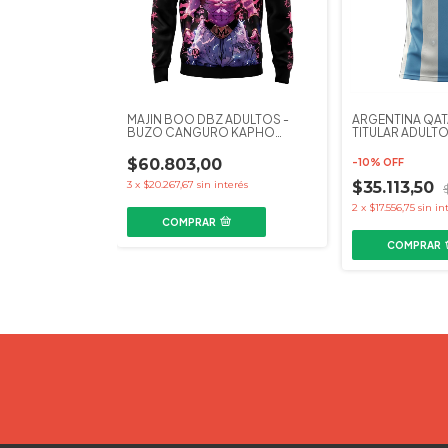
MAJIN BOO DBZ ADULTOS -
ARGENTINA QAT
BUZO CANGURO KAPHO
TITULAR ADULTO
COLECCIONES
FUTBOL KAPHO
$60.803,00
-
10
%
OFF
3
x
$20.267,67
sin interés
$35.113,50
2
x
$17.556,75
sin in
COMPRAR
COMPRAR