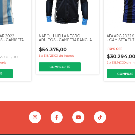
AR 2022
NAPOLI HUELLA NEGRO
AFA ARG 2022 
S - CAMISETA
ADULTOS - CAMPERA RANGLAN
- CAMISETA FU
KAPHO FUTBOL
$54.375,00
-
10
%
OFF
3
x
$18.125,00
sin interés
$30.294,0
$39.015,00
terés
2
x
$15.147,00
sin in
COMPRAR
COMPRAR