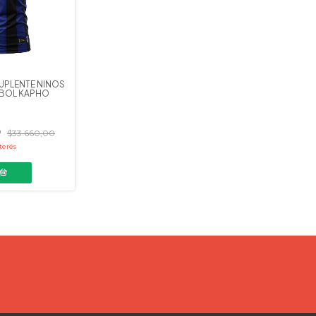
SUPLENTE NIÑOS
TBOL KAPHO
0
$33.660,00
terés