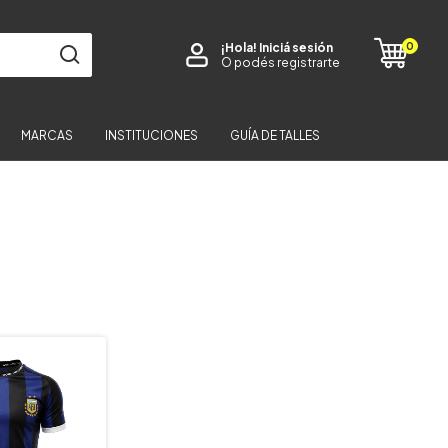
0
¡Hola!
Iniciá sesión
O podés registrarte
MARCAS
INSTITUCIONES
GUÍA DE TALLES