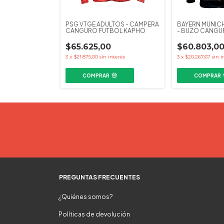
NITED ADULTOS
PSG VTGE ADULTOS - CAMPERA
BAYERN MUNIC
RO FUTBOL
CANGURO FUTBOL KAPHO
- BUZO CANGU
KAPHO
0
$65.625,00
$60.803,0
interés
3
x
$21.875,00
sin interés
3
x
$20.267,67
sin i
COMPRAR
COMPRAR
PREGUNTAS FRECUENTES
¿Quiénes somos?
Políticas de devolución