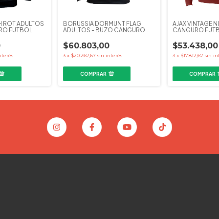
H ROT ADULTOS
BORUSSIA DORMUNT FLAG
AJAX VINTAGE N
RO FUTBOL
ADULTOS - BUZO CANGURO
CANGURO FUT
FUTBOL KAPHO
0
$60.803,00
$53.438,00
nterés
3
x
$20.267,67
sin interés
3
x
$17.812,67
sin in
COMPRAR
COMPRAR