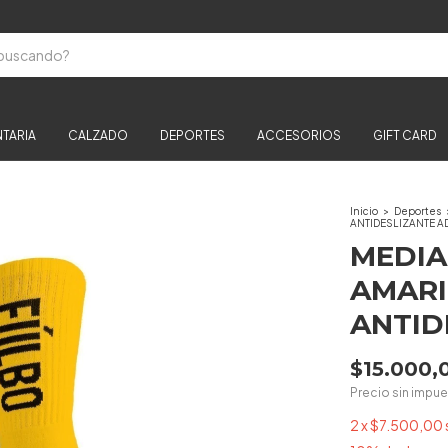
TARIA
CALZADO
DEPORTES
ACCESORIOS
GIFT CARD
Inicio
>
Deportes
ANTIDESLIZANTE 
MEDIA
AMARI
ANTID
$15.000,
Precio sin impu
2
x
$7.500,00