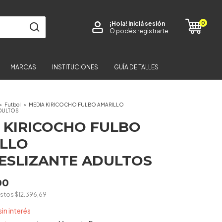
0
¡Hola!
Iniciá sesión
O podés registrarte
MARCAS
INSTITUCIONES
GUÍA DE TALLES
>
Futbol
>
MEDIA KIRICOCHO FULBO AMARILLO
ADULTOS
 KIRICOCHO FULBO
LLO
ESLIZANTE ADULTOS
00
estos
$12.396,69
sin interés