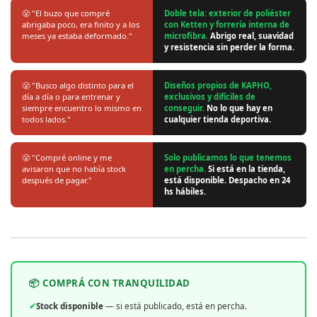
😤 "El buzo que compré
Doble tela: exterior de poliéster
abrigaba poco, era finito y a los
con Ketten y forrería interna de
meses ya estaba deformado."
microfibra.
Abrigo real, suavidad
y resistencia sin perder la forma.
😤 "Busco algo distinto para el
Diseños propios de KAPHO,
día a día o para entrenar y
exclusivos y difíciles de
siempre encuentro lo mismo en
conseguir.
No lo que hay en
todos lados."
cualquier tienda deportiva.
😤 "Compré online y me
Solo publicamos lo que tenemos
avisaron que no había stock
en percha.
Si está en la tienda,
después de pagar."
está disponible. Despacho en 24
hs hábiles.
📦 COMPRÁ CON TRANQUILIDAD
✔
Stock disponible
— si está publicado, está en percha.