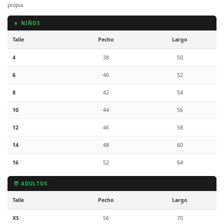
propia.
👦 NIÑOS
Talle
Pecho
Largo
4
38
50
6
40
52
8
42
54
10
44
56
12
46
58
14
48
60
16
52
64
🧑 ADULTOS
Talle
Pecho
Largo
XS
56
70