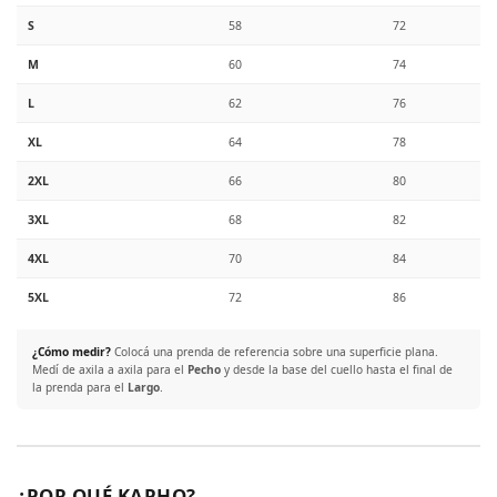
S
58
72
M
60
74
L
62
76
XL
64
78
2XL
66
80
3XL
68
82
4XL
70
84
5XL
72
86
¿Cómo medir?
Colocá una prenda de referencia sobre una superficie plana.
Medí de axila a axila para el
Pecho
y desde la base del cuello hasta el final de
la prenda para el
Largo
.
¿POR QUÉ KAPHO?