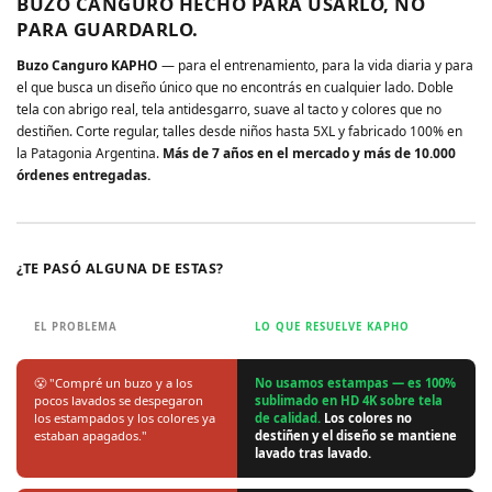
BUZO CANGURO HECHO PARA USARLO, NO
PARA GUARDARLO.
Buzo Canguro KAPHO
— para el entrenamiento, para la vida diaria y para
el que busca un diseño único que no encontrás en cualquier lado. Doble
tela con abrigo real, tela antidesgarro, suave al tacto y colores que no
destiñen. Corte regular, talles desde niños hasta 5XL y fabricado 100% en
la Patagonia Argentina.
Más de 7 años en el mercado y más de 10.000
órdenes entregadas.
¿TE PASÓ ALGUNA DE ESTAS?
EL PROBLEMA
LO QUE RESUELVE KAPHO
😤 "Compré un buzo y a los
No usamos estampas — es 100%
pocos lavados se despegaron
sublimado en HD 4K sobre tela
los estampados y los colores ya
de calidad.
Los colores no
estaban apagados."
destiñen y el diseño se mantiene
lavado tras lavado.