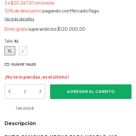
3
x
$20.267,67
sin interés
10% de descuento
pagando con Mercado Pago
Ver más detalles
Envío gratis
superando los
$120.000,00
Talle:
XL
XL
L
GUÍA DE TALLES
¡No te lo pierdas, es el último!
1
en stock
Descripción