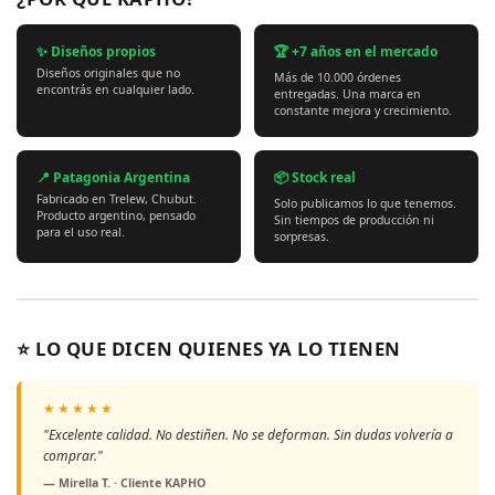
✨ Diseños propios
🏆 +7 años en el mercado
Diseños originales que no
Más de 10.000 órdenes
encontrás en cualquier lado.
entregadas. Una marca en
constante mejora y crecimiento.
📍 Patagonia Argentina
📦 Stock real
Fabricado en Trelew, Chubut.
Solo publicamos lo que tenemos.
Producto argentino, pensado
Sin tiempos de producción ni
para el uso real.
sorpresas.
⭐ LO QUE DICEN QUIENES YA LO TIENEN
★★★★★
"Excelente calidad. No destiñen. No se deforman. Sin dudas volvería a
comprar."
— Mirella T. · Cliente KAPHO