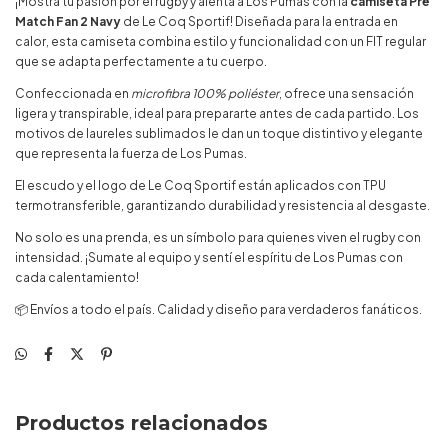
¡Mostrá tu pasión por el rugby y alentá a Los Pumas con la
camiseta Pre
Match Fan 2 Navy
de Le Coq Sportif! Diseñada para la entrada en
calor, esta camiseta combina estilo y funcionalidad con un FIT regular
que se adapta perfectamente a tu cuerpo.
Confeccionada en
microfibra 100% poliéster
, ofrece una sensación
ligera y transpirable, ideal para prepararte antes de cada partido. Los
motivos de laureles sublimados le dan un toque distintivo y elegante
que representa la fuerza de Los Pumas.
El escudo y el logo de Le Coq Sportif están aplicados con TPU
termotransferible, garantizando durabilidad y resistencia al desgaste.
No solo es una prenda, es un símbolo para quienes viven el rugby con
intensidad. ¡Sumate al equipo y sentí el espíritu de Los Pumas con
cada calentamiento!
📦 Envíos a todo el país. Calidad y diseño para verdaderos fanáticos.
Productos relacionados