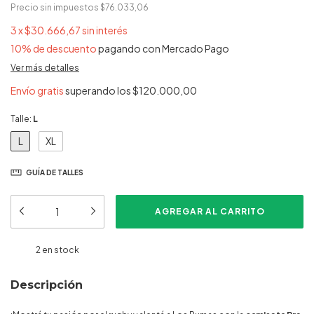
Precio sin impuestos
$76.033,06
3
x
$30.666,67
sin interés
10% de descuento
pagando con Mercado Pago
Ver más detalles
Envío gratis
superando los
$120.000,00
Talle:
L
L
XL
GUÍA DE TALLES
2
en stock
Descripción