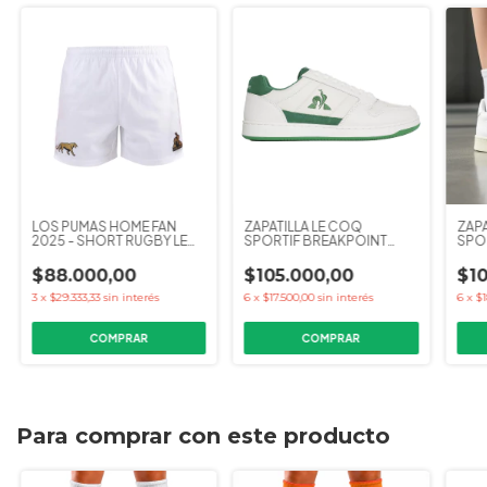
LOS PUMAS HOME FAN
ZAPATILLA LE COQ
ZAPA
2025 - SHORT RUGBY LE
SPORTIF BREAKPOINT
SPO
COQ SPORTIF ADULTOS
CLASSIC VERDE/BLANCO
OPT
$88.000,00
$105.000,00
$1
3
x
$29.333,33
sin interés
6
x
$17.500,00
sin interés
6
x
$1
COMPRAR
COMPRAR
Para comprar con este producto