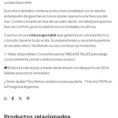
unidad disponible.
Este short de baño combina estilo y funcionalidad con un diseño
estampado de gaviotas en tonos azules que evoca la frescura del
mar. Confeccionado en tela de secado rápido, es ideal para quienes
buscan confort y practicidad en sus actividades acuáticas.
Cuenta con una
cintura ajustable
que garantiza un calce perfecto y
cómodo durante todo el día. Su material liviano y resistente permite
un secado veloz, facilitando su uso continuo sin molestias.
📏 Talles disponibles: Consultá nuestra TABLA DE TALLES para elegir
correctamente y evitar cambios innecesarios.
🚚 Envíos a todo el país a través de Andreani con despacho en 24 hs
hábiles para stock inmediato.
¿Tenés dudas? Escribinos, estamos para ayudarte. 📍 Hecho 100% en
la Patagonia Argentina.
Productos relacionados