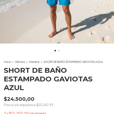
Inicio
>
Género
>
Hombre
>
SHORT DE BAÑO ESTAMPADO GAVIOTAS AZUL
SHORT DE BAÑO
ESTAMPADO GAVIOTAS
AZUL
$24.500,00
Precio sin impuestos
$20.247,93
2
x
$12.250,00
sin interés